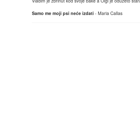
Vladim je zbrinut kod svoje bake a Olgi je oduzeto star
Samo me moji psi neće izdati
- Maria Callas