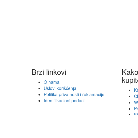
Brzi linkovi
Kako 
kupit
O nama
Uslovi korišćenja
Ka
Politika privatnosti i reklamacije
Č
Identifikacioni podaci
W
P
F