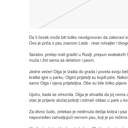
Da li čovek može biti toliko neodgovoran da zaboravi s
Ovo je priča o psu zvanom Lada - rese rotvajler i dvog
Saratov, prelep mali gradić u Rusiji, prepun svakakvih 
muža i živi sama sa detetom i psom.
Jedne večeri Olga je izašla do grada i povela svoju beb
kratke igre u parku, Olgini prijatelji su kupili piće. Nak
samo Olga i njena prijateljica. Obe su bile toliko pijan
Ujutru, kada se otreznila, Olga je shvatila da joj nema de
otac je prijavio slučaj policiji i odmah otišao u park u ko
Za divno čudo, zetekao je nedirnuta dečija kolica i psa 
nepovređen zahvaljujući vernom psu, koji je po rečima gra