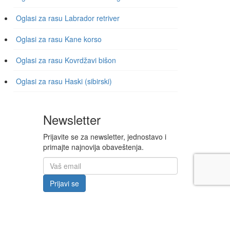
Oglasi za rasu Labrador retriver
Oglasi za rasu Kane korso
Oglasi za rasu Kovrdžavi bišon
Oglasi za rasu Haski (sibirski)
Newsletter
Prijavite se za newsletter, jednostavo i
primajte najnovija obaveštenja.
Prijavi se