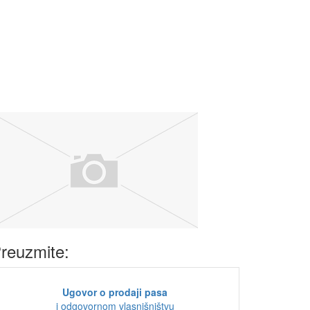
reuzmite:
Ugovor o prodaji pasa
i odgovornom vlasnišništvu