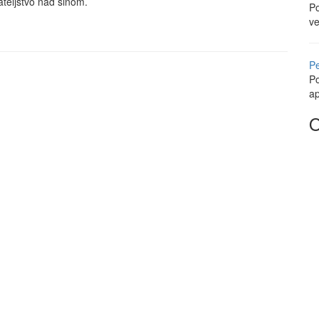
ateljstvo nad sinom.
Po
ve
Pe
Po
a
O