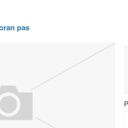
oran pas
P