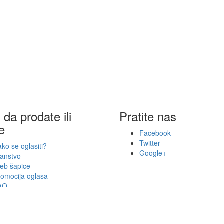
da prodate ili
Pratite nas
e
Facebook
Twitter
ko se oglasiti?
Google+
lanstvo
eb šapice
romocija oglasa
AQ