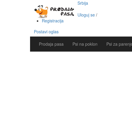
Srbija
Uloguj se
/
Registracija
Postavi oglas
Prodaja pasa
Psi na poklon
Psi za parenj