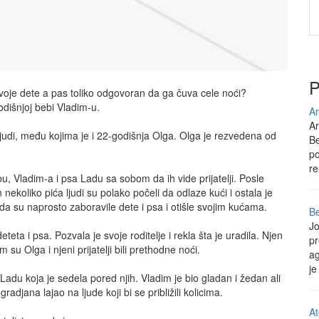
P
voje dete a pas toliko odgovoran da ga čuva cele noći?
odišnjoj bebi Vladim-u.
Ar
Ar
ljudi, među kojima je i 22-godišnja Olga. Olga je rezvedena od
Be
po
re
u, Vladim-a i psa Ladu sa sobom da ih vide prijatelji. Posle
on nekoliko pića ljudi su polako počeli da odlaze kući i ostala je
e da su naprosto zaboravile dete i psa i otišle svojim kućama.
Be
Jo
teta i psa. Pozvala je svoje roditelje i rekla šta je uradila. Njen
pr
m su Olga i njeni prijatelji bili prethodne noći.
ag
je
Ladu koja je sedela pored njih. Vladim je bio gladan i žedan ali
djana lajao na ljude koji bi se približili kolicima.
At