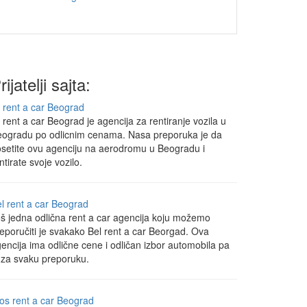
rijatelji sajta:
 rent a car Beograd
 rent a car Beograd je agencija za rentiranje vozila u
ogradu po odlicnim cenama. Nasa preporuka je da
setite ovu agenciju na aerodromu u Beogradu i
ntirate svoje vozilo.
l rent a car Beograd
š jedna odlična rent a car agencija koju možemo
eporučiti je svakako Bel rent a car Beorgad. Ova
encija ima odlične cene i odličan izbor automobila pa
 za svaku preporuku.
os rent a car Beograd