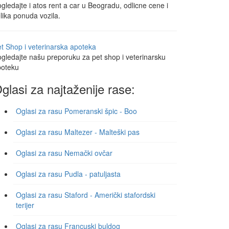
gledajte i atos rent a car u Beogradu, odlicne cene i
lika ponuda vozila.
t Shop i veterinarska apoteka
gledajte našu preporuku za pet shop i veterinarsku
poteku
glasi za najtaženije rase:
Oglasi za rasu Pomeranski špic - Boo
Oglasi za rasu Maltezer - Malteški pas
Oglasi za rasu Nemački ovčar
Oglasi za rasu Pudla - patuljasta
Oglasi za rasu Staford - Američki stafordski
terijer
Oglasi za rasu Francuski buldog