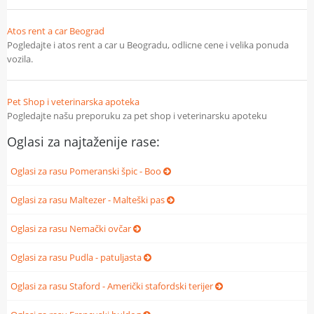
Atos rent a car Beograd
Pogledajte i atos rent a car u Beogradu, odlicne cene i velika ponuda
vozila.
Pet Shop i veterinarska apoteka
Pogledajte našu preporuku za pet shop i veterinarsku apoteku
Oglasi za najtaženije rase:
Oglasi za rasu Pomeranski špic - Boo
Oglasi za rasu Maltezer - Malteški pas
Oglasi za rasu Nemački ovčar
Oglasi za rasu Pudla - patuljasta
Oglasi za rasu Staford - Američki stafordski terijer