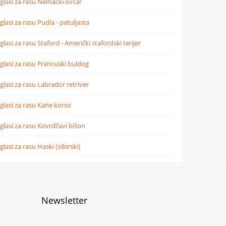
glasi za rasu Nemački ovčar
glasi za rasu Pudla - patuljasta
glasi za rasu Staford - Američki stafordski terijer
glasi za rasu Francuski buldog
glasi za rasu Labrador retriver
glasi za rasu Kane korso
glasi za rasu Kovrdžavi bišon
glasi za rasu Haski (sibirski)
Newsletter