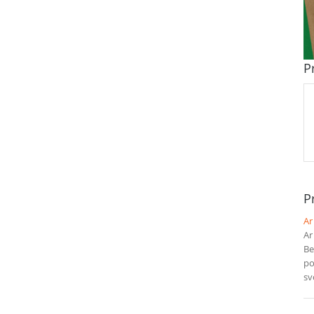
P
Pr
Ar
Ar
Be
po
sv