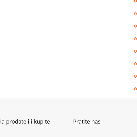
O
O
O
O
O
O
O
O
a prodate ili kupite
Pratite nas