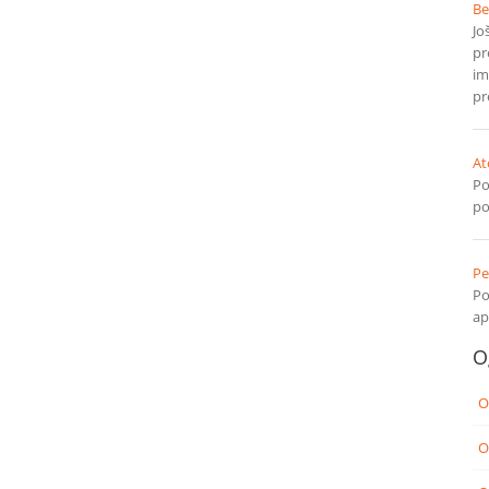
Be
Jo
pr
im
pr
At
Po
po
Pe
Po
ap
O
O
O