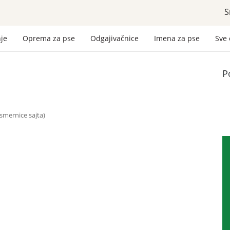
S
nje
Oprema za pse
Odgajivačnice
Imena za pse
Sve
P
o smernice sajta)