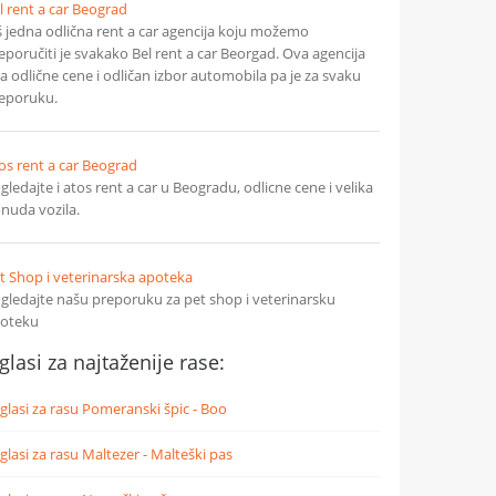
l rent a car Beograd
š jedna odlična rent a car agencija koju možemo
eporučiti je svakako Bel rent a car Beorgad. Ova agencija
a odlične cene i odličan izbor automobila pa je za svaku
eporuku.
os rent a car Beograd
gledajte i atos rent a car u Beogradu, odlicne cene i velika
nuda vozila.
t Shop i veterinarska apoteka
gledajte našu preporuku za pet shop i veterinarsku
oteku
glasi za najtaženije rase:
glasi za rasu Pomeranski špic - Boo
glasi za rasu Maltezer - Malteški pas