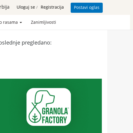
rbija
Uloguj se
Registracija
Postavi oglas
/
 o rasama
Zanimljivosti
oslednje pregledano: