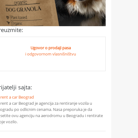
reuzmite:
Ugovor o prodaji pasa
i odgovornom vlasnišništvu
ijatelji sajta:
 rent a car Beograd
 rent a car Beograd je agencija za rentiranje vozila u
ogradu po odlicnim cenama. Nasa preporuka je da
setite ovu agenciju na aerodromu u Beogradu i rentirate
oje vozilo.