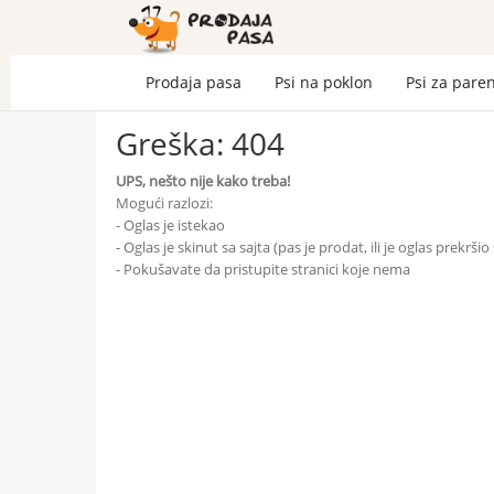
Prodaja pasa
Psi na poklon
Psi za pare
Greška: 404
UPS, nešto nije kako treba!
Mogući razlozi:
- Oglas je istekao
- Oglas je skinut sa sajta (pas je prodat, ili je oglas prekrši
- Pokušavate da pristupite stranici koje nema