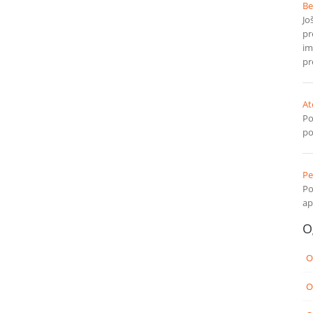
Be
Jo
pr
im
pr
At
Po
po
Pe
Po
ap
O
O
O