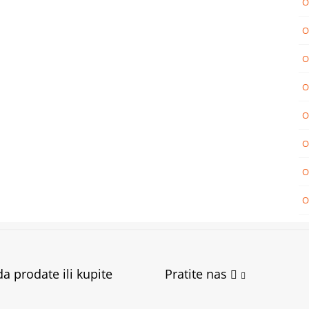
O
O
O
O
O
O
O
O
a prodate ili kupite
Pratite nas