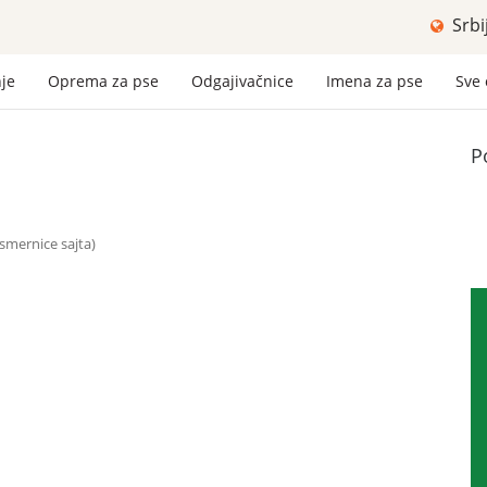
Srbi
nje
Oprema za pse
Odgajivačnice
Imena za pse
Sve
P
o smernice sajta)