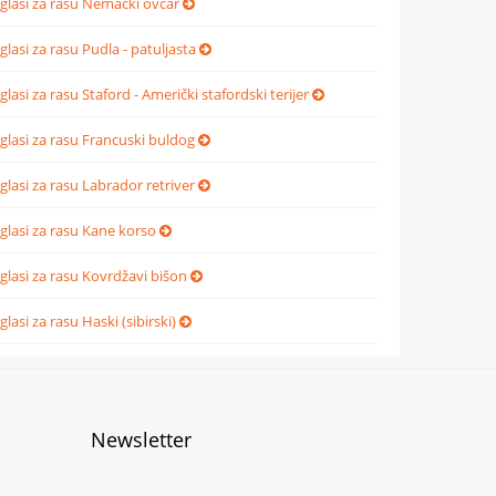
glasi za rasu Nemački ovčar
glasi za rasu Pudla - patuljasta
glasi za rasu Staford - Američki stafordski terijer
glasi za rasu Francuski buldog
glasi za rasu Labrador retriver
glasi za rasu Kane korso
glasi za rasu Kovrdžavi bišon
glasi za rasu Haski (sibirski)
Newsletter