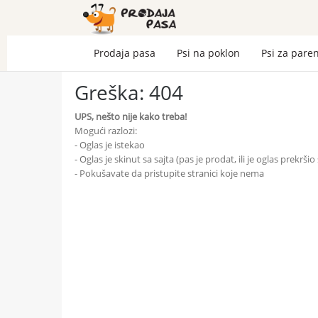
Prodaja pasa
Psi na poklon
Psi za pare
Greška: 404
UPS, nešto nije kako treba!
Mogući razlozi:
- Oglas je istekao
- Oglas je skinut sa sajta (pas je prodat, ili je oglas prekrši
- Pokušavate da pristupite stranici koje nema