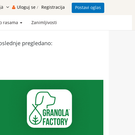
ja
Uloguj se
Registracija
Postavi oglas
/
 o rasama
Zanimljivosti
oslednje pregledano: