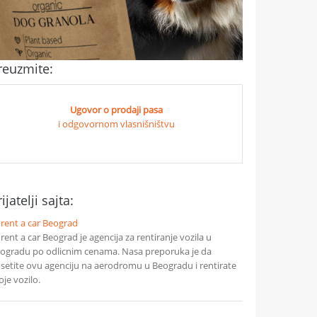
reuzmite:
Ugovor o prodaji pasa
i odgovornom vlasnišništvu
ijatelji sajta:
 rent a car Beograd
 rent a car Beograd je agencija za rentiranje vozila u
ogradu po odlicnim cenama. Nasa preporuka je da
setite ovu agenciju na aerodromu u Beogradu i rentirate
oje vozilo.