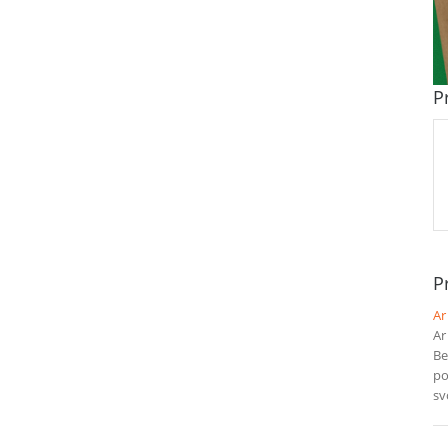
P
Pr
Ar
Ar
Be
po
sv