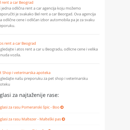
l rent a car Beograd
š jedna odlična rent a car agencija koju možemo
eporučiti je svakako Bel rent a car Beorgad. Ova agencija
a odlične cene i odličan izbor automobila pa je za svaku
eporuku.
os rent a car Beograd
gledajte i atos rent a car u Beogradu, odlicne cene i velika
nuda vozila.
t Shop i veterinarska apoteka
gledajte našu preporuku za pet shop i veterinarsku
oteku
glasi za najtaženije rase:
glasi za rasu Pomeranski špic - Boo
glasi za rasu Maltezer - Malteški pas