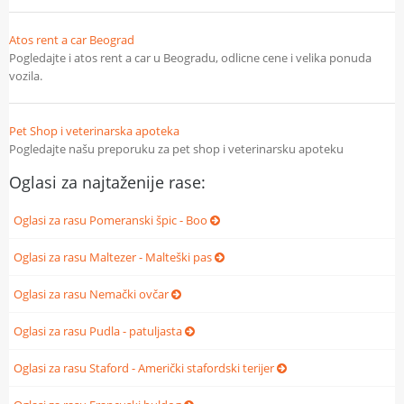
Atos rent a car Beograd
Pogledajte i atos rent a car u Beogradu, odlicne cene i velika ponuda
vozila.
Pet Shop i veterinarska apoteka
Pogledajte našu preporuku za pet shop i veterinarsku apoteku
Oglasi za najtaženije rase:
Oglasi za rasu Pomeranski špic - Boo
Oglasi za rasu Maltezer - Malteški pas
Oglasi za rasu Nemački ovčar
Oglasi za rasu Pudla - patuljasta
Oglasi za rasu Staford - Američki stafordski terijer