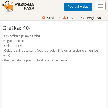
Postavi oglas
Toggl
navig
Srbija
Uloguj se
Registracija
/
Greška: 404
UPS, nešto nije kako treba!
Mogući razlozi:
- Oglas je istekao
- Oglas je skinut sa sajta (pas je prodat, ili je oglas prekršio smernice
sajta)
- Pokušavate da pristupite stranici koje nema