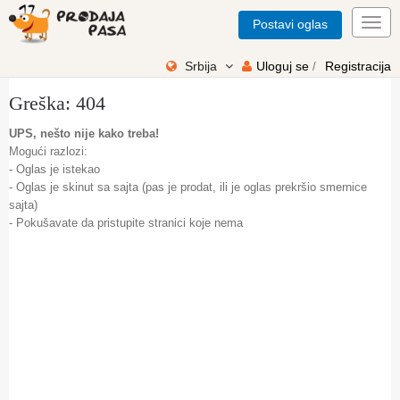
Postavi oglas
Toggl
navig
Srbija
Uloguj se
Registracija
/
Greška: 404
UPS, nešto nije kako treba!
Mogući razlozi:
- Oglas je istekao
- Oglas je skinut sa sajta (pas je prodat, ili je oglas prekršio smernice
sajta)
- Pokušavate da pristupite stranici koje nema