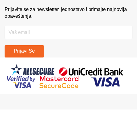
Prijavite se za newsletter, jednostavo i primajte najnovija
obaveštenja.
Prijavi Se
Copyright © Prodajapasa.com 2014 - 2026. Developed by
GlobalWebmasters
U vlasništvu: Miloš Popović PR Veb Trgovina GLOBAL WEBMASTERS
Beograd