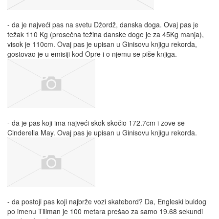
- da je najveći pas na svetu Džordž, danska doga. Ovaj pas je
težak 110 Kg (prosečna težina danske doge je za 45Kg manja),
visok je 110cm. Ovaj pas je upisan u Ginisovu knjigu rekorda,
gostovao je u emisiji kod Opre i o njemu se piše knjiga.
- da je pas koji ima najveći skok skočio 172.7cm i zove se
Cinderella May. Ovaj pas je upisan u Ginisovu knjigu rekorda.
- da postoji pas koji najbrže vozi skatebord? Da, Engleski buldog
po imenu Tillman je 100 metara prešao za samo 19.68 sekundi