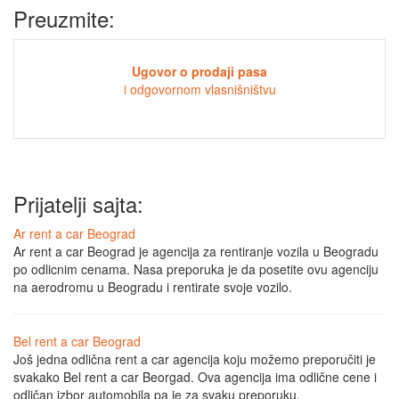
Preuzmite:
Ugovor o prodaji pasa
i odgovornom vlasnišništvu
Prijatelji sajta:
Ar rent a car Beograd
Ar rent a car Beograd je agencija za rentiranje vozila u Beogradu
po odlicnim cenama. Nasa preporuka je da posetite ovu agenciju
na aerodromu u Beogradu i rentirate svoje vozilo.
Bel rent a car Beograd
Još jedna odlična rent a car agencija koju možemo preporučiti je
svakako Bel rent a car Beorgad. Ova agencija ima odlične cene i
odličan izbor automobila pa je za svaku preporuku.