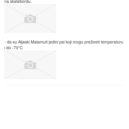
na skatebordu.
- da su Aljaski Malamuti jedini psi koji mogu preživeti temperaturu
i do -70°C