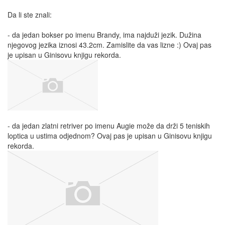
Da li ste znali:
- da jedan bokser po imenu Brandy, ima najduži jezik. Dužina
njegovog jezika iznosi 43.2cm. Zamislite da vas lizne :) Ovaj pas
je upisan u Ginisovu knjigu rekorda.
- da jedan zlatni retriver po imenu Augie može da drži 5 teniskih
loptica u ustima odjednom? Ovaj pas je upisan u Ginisovu knjigu
rekorda.