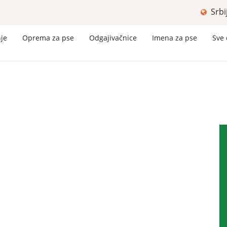
Srbi
nje
Oprema za pse
Odgajivačnice
Imena za pse
Sve