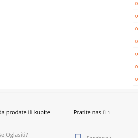
O
O
O
O
O
O
O
a prodate ili kupite
Pratite nas
e Oglasiti?