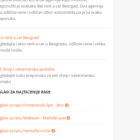
eporučiti je svakako Bel rent a car Beorgad. Ova agencija
a odlične cene i odličan izbor automobila pa je za svaku
eporuku.
os rent a car Beograd
gledajte i atos rent a car u Beogradu, odlicne cene i velika
nuda vozila.
t Shop i veterinarska apoteka
gledajte našu preporuku za pet shop i veterinarsku
oteku
LASI ZA NAJTAŽENIJE RASE:
glasi za rasu Pomeranski špic - Boo
glasi za rasu Maltezer - Malteški pas
glasi za rasu Nemački ovčar