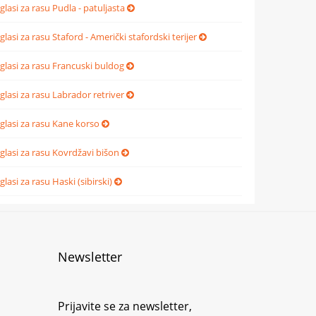
glasi za rasu Pudla - patuljasta
glasi za rasu Staford - Američki stafordski terijer
glasi za rasu Francuski buldog
glasi za rasu Labrador retriver
glasi za rasu Kane korso
glasi za rasu Kovrdžavi bišon
glasi za rasu Haski (sibirski)
Newsletter
Prijavite se za newsletter,