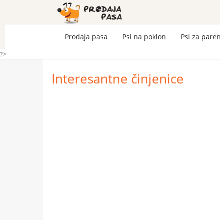
Prodaja pasa
Psi na poklon
Psi za pare
?>
Interesantne činjenice