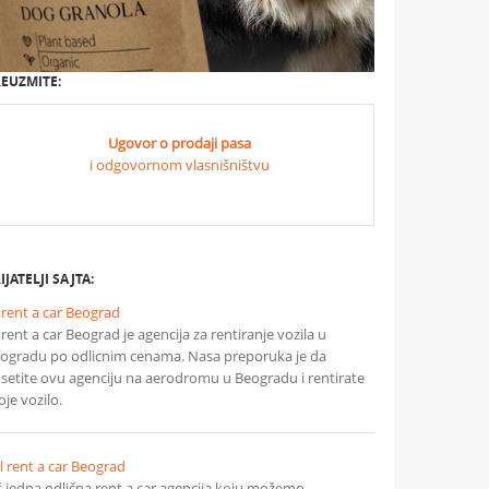
EUZMITE:
Ugovor o prodaji pasa
i odgovornom vlasnišništvu
IJATELJI SAJTA:
 rent a car Beograd
 rent a car Beograd je agencija za rentiranje vozila u
ogradu po odlicnim cenama. Nasa preporuka je da
setite ovu agenciju na aerodromu u Beogradu i rentirate
oje vozilo.
l rent a car Beograd
š jedna odlična rent a car agencija koju možemo