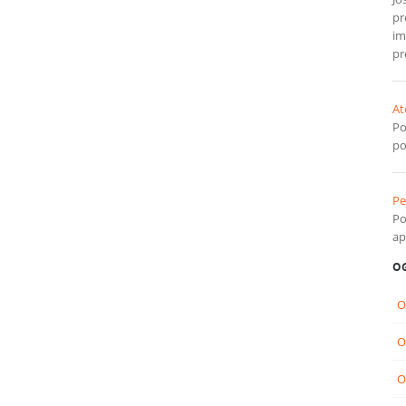
pr
im
pr
At
Po
po
Pe
Po
ap
OG
O
O
O