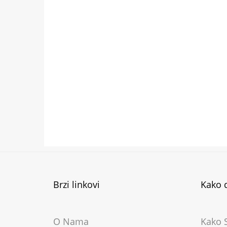
Brzi linkovi
Kako d
O Nama
Kako S