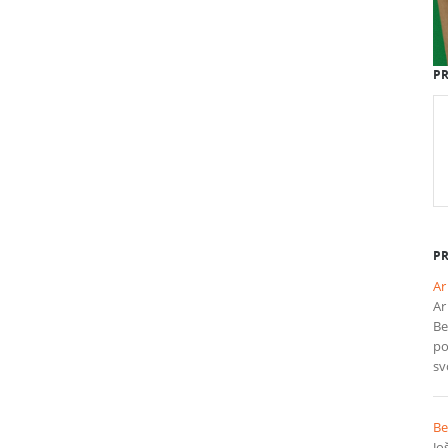
PR
PR
Ar
Ar
Be
po
sv
Be
Jo