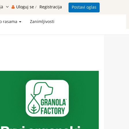
ja
Uloguj se
Registracija
Postavi oglas
/
 o rasama
Zanimljivosti