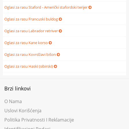
Oglasi za rasu Staford - Američki stafordski terijer
Oglasi za rasu Francuski buldog
Oglasi za rasu Labrador retriver
Oglasi za rasu Kane korso
Oglasi za rasu Kovrdžavi bišon
Oglasi za rasu Haski (sibirski)
Brzi linkovi
O Nama
Uslovi Korišćenja
Politika Privatnosti I Reklamacije