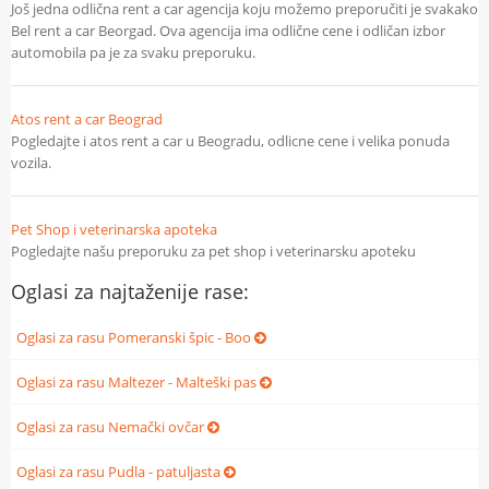
Još jedna odlična rent a car agencija koju možemo preporučiti je svakako
Bel rent a car Beorgad. Ova agencija ima odlične cene i odličan izbor
automobila pa je za svaku preporuku.
Atos rent a car Beograd
Pogledajte i atos rent a car u Beogradu, odlicne cene i velika ponuda
vozila.
Pet Shop i veterinarska apoteka
Pogledajte našu preporuku za pet shop i veterinarsku apoteku
Oglasi za najtaženije rase:
Oglasi za rasu Pomeranski špic - Boo
Oglasi za rasu Maltezer - Malteški pas
Oglasi za rasu Nemački ovčar
Oglasi za rasu Pudla - patuljasta