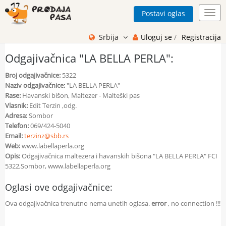
Postavi oglas
Toggl
navig
Srbija
Uloguj se
Registracija
/
Odgajivačnica "LA BELLA PERLA":
Broj odgajivačnice:
5322
Naziv odgajivačnice:
"LA BELLA PERLA"
Rase:
Havanski bišon, Maltezer - Malteški pas
Vlasnik:
Edit Terzin ,odg.
Adresa:
Sombor
Telefon:
069/424-5040
Email:
terzinz@sbb.rs
Web:
www.labellaperla.org
Opis:
Odgajivačnica maltezera i havanskih bišona "LA BELLA PERLA" FCI
5322,Sombor, www.labellaperla.org
Oglasi ove odgajivačnice:
Ova odgajivačnica trenutno nema unetih oglasa.
error
, no connection !!!