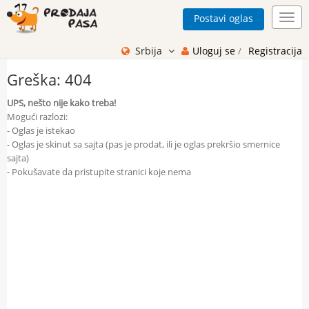
Postavi oglas
Toggl
navig
Srbija
Uloguj se
Registracija
/
Greška: 404
UPS, nešto nije kako treba!
Mogući razlozi:
- Oglas je istekao
- Oglas je skinut sa sajta (pas je prodat, ili je oglas prekršio smernice
sajta)
- Pokušavate da pristupite stranici koje nema