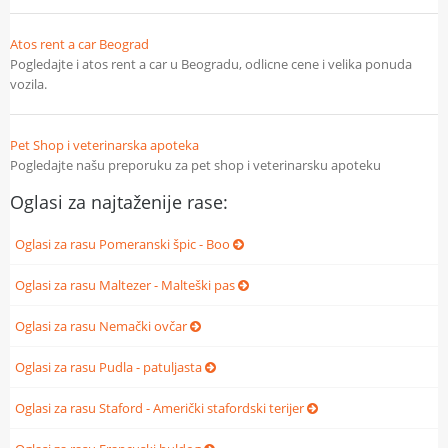
Atos rent a car Beograd
Pogledajte i atos rent a car u Beogradu, odlicne cene i velika ponuda
vozila.
Pet Shop i veterinarska apoteka
Pogledajte našu preporuku za pet shop i veterinarsku apoteku
Oglasi za najtaženije rase:
Oglasi za rasu Pomeranski špic - Boo
Oglasi za rasu Maltezer - Malteški pas
Oglasi za rasu Nemački ovčar
Oglasi za rasu Pudla - patuljasta
Oglasi za rasu Staford - Američki stafordski terijer