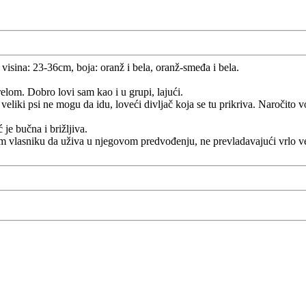
visina: 23-36cm, boja: oranž i bela, oranž-smeđa i bela.
relom. Dobro lovi sam kao i u grupi, lajući.
ki psi ne mogu da idu, loveći divljač koja se tu prikriva. Naročito voli
 je bučna i brižljiva.
m vlasniku da uživa u njegovom predvođenju, ne prevladavajući vrlo 