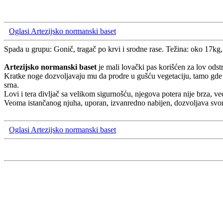
Oglasi Artezijsko normanski baset
Spada u grupu: Gonič, tragač po krvi i srodne rase. Težina: oko 17kg, 
Artezijsko normanski baset
je mali lovački pas korišćen za lov odst
Kratke noge dozvoljavaju mu da prodre u gušću vegetaciju, tamo gde veli
srna.
Lovi i tera divljač sa velikom sigurnošću, njegova potera nije brza, već
Veoma istančanog njuha, uporan, izvanredno nabijen, dozvoljava svo
Oglasi Artezijsko normanski baset