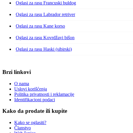
Oglasi za rasu Francuski buldog
Oglasi za rasu Labrador retriver
Oglasi za rasu Kane korso
Oglasi za rasu Kovrdžavi bišon
Oglasi za rasu Haski (sibirski)
Brzi linkovi
O nama
Uslovi korišćenja
Politika privatnosti i reklamacije
Identifikacioni podaci
Kako da prodate ili kupite
Kako se oglasiti?
Članstvo