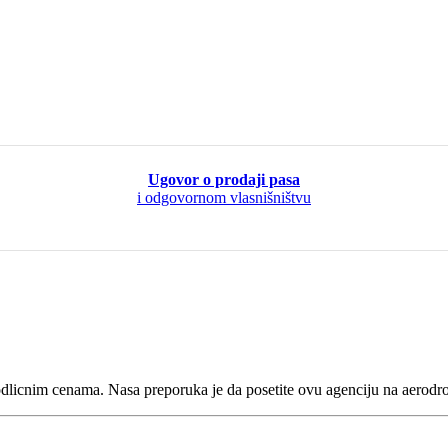
Ugovor o prodaji pasa
i odgovornom vlasnišništvu
odlicnim cenama. Nasa preporuka je da posetite ovu agenciju na aerodro