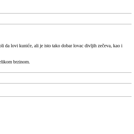
 da lovi kuniće, ali je isto tako dobar lovac divljih zečeva, kao i
velikom brzinom.