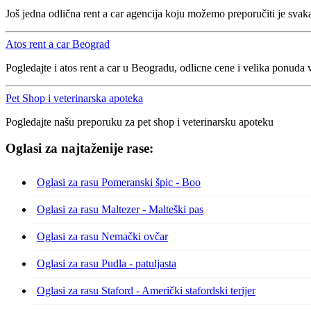
Još jedna odlična rent a car agencija koju možemo preporučiti je svak
Atos rent a car Beograd
Pogledajte i atos rent a car u Beogradu, odlicne cene i velika ponuda v
Pet Shop i veterinarska apoteka
Pogledajte našu preporuku za pet shop i veterinarsku apoteku
Oglasi za najtaženije rase:
Oglasi za rasu Pomeranski špic - Boo
Oglasi za rasu Maltezer - Malteški pas
Oglasi za rasu Nemački ovčar
Oglasi za rasu Pudla - patuljasta
Oglasi za rasu Staford - Američki stafordski terijer