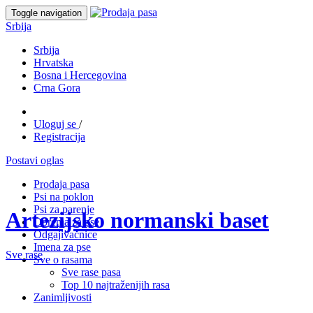
Toggle navigation
Srbija
Srbija
Hrvatska
Bosna i Hercegovina
Crna Gora
Uloguj se
/
Registracija
Postavi oglas
Prodaja pasa
Psi na poklon
Psi za parenje
Artezijsko normanski baset
Oprema za pse
Odgajivačnice
Imena za pse
Sve rase
Sve o rasama
Sve rase pasa
Top 10 najtraženijih rasa
Zanimljivosti