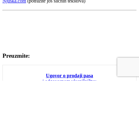
Njuska.com
(potražite još sličnih tekstova)
Preuzmite:
Ugovor o prodaji pasa
i odgovornom vlasnišništvu
Prijatelji sajta:
Ar rent a car Beograd