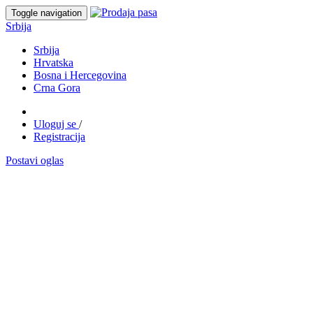
Toggle navigation
Srbija
Srbija
Hrvatska
Bosna i Hercegovina
Crna Gora
Uloguj se
/
Registracija
Postavi oglas