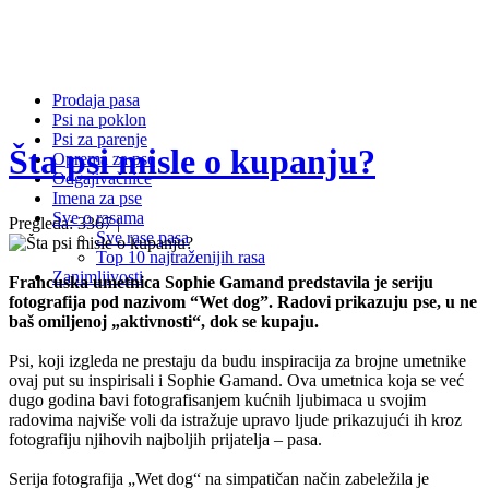
Prodaja pasa
Psi na poklon
Psi za parenje
Šta psi misle o kupanju?
Oprema za pse
Odgajivačnice
Imena za pse
Sve o rasama
Pregleda: 3367 |
Sve rase pasa
Top 10 najtraženijih rasa
Zanimljivosti
Francuska umetnica Sophie Gamand predstavila je seriju
fotografija pod nazivom “Wet dog”. Radovi prikazuju pse, u ne
baš omiljenoj „aktivnosti“, dok se kupaju.
Psi, koji izgleda ne prestaju da budu inspiracija za brojne umetnike
ovaj put su inspirisali i Sophie Gamand. Ova umetnica koja se već
dugo godina bavi fotografisanjem kućnih ljubimaca u svojim
radovima najviše voli da istražuje upravo ljude prikazujući ih kroz
fotografiju njihovih najboljih prijatelja – pasa.
Serija fotografija „Wet dog“ na simpatičan način zabeležila je