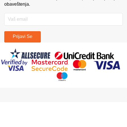
obaveštenja.
Prijavi Se
Copyright © Prodajapasa.com 2014 - 2026. Developed by
GlobalWebmasters
U vlasništvu: Miloš Popović PR Veb Trgovina GLOBAL WEBMASTERS
Beograd