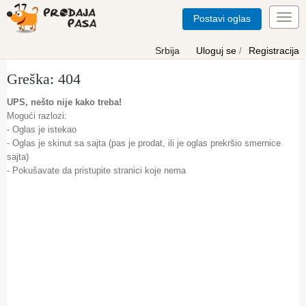
Postavi oglas
Toggl
navig
Srbija
Uloguj se
Registracija
/
Greška: 404
UPS, nešto nije kako treba!
Mogući razlozi:
- Oglas je istekao
- Oglas je skinut sa sajta (pas je prodat, ili je oglas prekršio smernice
sajta)
- Pokušavate da pristupite stranici koje nema